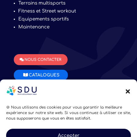
Terrains multisports
Fitness et Street workout
Equipements sportifs
Maintenance
NOUS CONTACTER
CATALOGUES
Mentions légales
•
Confidentialité
•
Plan du site
•
CGV
🍪 Nous utilisons des cookies pour vous garantir la meilleure
expérience sur notre site web. Si vous continuez à utiliser ce site,
nous supposerons que vous en êtes satisfait.
Fait avec ♡ en Bretagne par
Breizh tandem
Accepter