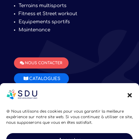
Terrains multisports
Fitness et Street workout
Equipements sportifs
Maintenance
NOUS CONTACTER
CATALOGUES
Mentions légales
•
Confidentialité
•
Plan du site
•
CGV
🍪 Nous utilisons des cookies pour vous garantir la meilleure
expérience sur notre site web. Si vous continuez à utiliser ce site,
nous supposerons que vous en êtes satisfait.
Fait avec ♡ en Bretagne par