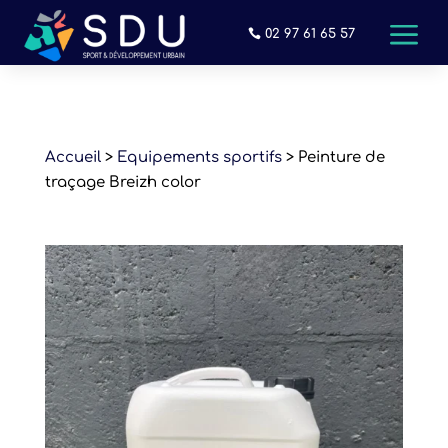
a
02 97 61 65 57
Accueil
>
Equipements sportifs
> Peinture de
traçage Breizh color